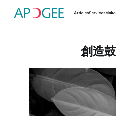
Articles
Services
Make
創造鼓