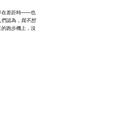
存在差距時——也
人們認為，
我不想
狂的跑步機上，沒