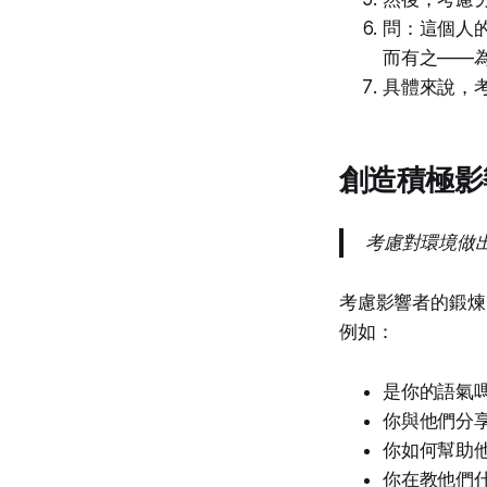
問：這個人
而有之——
具體來說，
創造積極影
考慮對環境做
考慮影響者的鍛煉
例如：
是你的語氣
你與他們分
你如何幫助
你在教他們