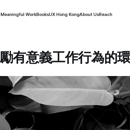
 Meaningful Work
Books
UX Hong Kong
About Us
Reach
勵有意義工作行為的