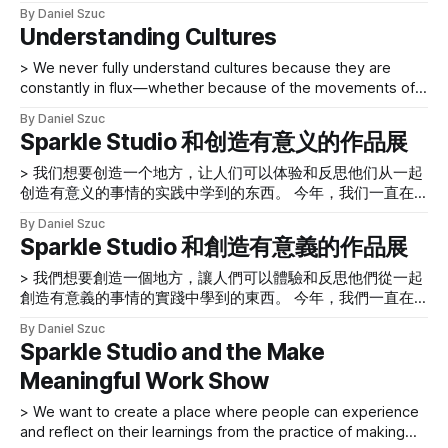
文化一詞描述了組織中人們的行為。有時，作為 UX 專業人
By Daniel Szuc
点和实践的变化。谁负责明确培养和领导一种文化，以确保人
士，我們是局外人，組織邀請我們觀察他們的組織文化。在其
Understanding Cultures
们不仅交付其交易性工作成果，而且还致力于实现有意义的成
他情況下，我們是在組織內工作並每天體驗其文化的內部人
果并培育人们工作的文化？ 在本文中，我们将通过帮助跟踪
員。一個組織的文化可以影響我們任何人，這取決於我們與它
> We never fully understand cultures because they are
人们的潜力、定义行为结果以及影响组织文化、战略和方向来
的互動。 挑戰在於我們永遠無法完全理解文化，因為它們總
constantly in flux—whether because of the movements of
描述UX 专业人员如何成为文化领导者。 作为文化领导者的UX
是在不斷變化——無論是因為人們的流動，還是因為時代、地
people or the changing times, places, and practices that are
专业人士 > 创造学习体验主要不是关于特定于我们的UX 工具
By Daniel Szuc
點和實踐的變化。誰負責明確培養和領導一種文化，以確保人
at play. The term culture describes the behaviors of people
Sparkle Studio 和创造有意义的作品展
包或方法论的教学方法和工具，而是关于理解帮助个人、团队
們不僅交付其交易性工作成果，而且還致力於實現有意義的成
in organizations. Sometimes, as UX professionals, we are
和组织文化共同完成有意义的工作的关键实践。 理解组织文
果並培育人們工作的文化？ 在本文中，我們將通過幫助跟踪
outsiders and organizations invite
> 我们想要创造一个地方，让人们可以体验和反思他们从一起
化意味着我们意识到并在影响我们日常互动的文化中发挥积极
人們的潛力、定義行為結果以及影響組織文化、戰略和方向來
创造有意义的事情的实践中学到的东西。 今年，我们一直在
作用。我们相信，理解文化对于UX 专业人员在组织内扮演的
描述 UX 專業人員如何成為文化領導者。 作為文化領導者的
尝试创建一个Sparkle 工作室来容纳和制作“制作有意义的作
角色
UX 專業人士 > 創造學習體驗主要不是關於特定於我們的 UX
By Daniel Szuc
品”节目。该平台的创建将使我们能够全年举办一系列小型活
Sparkle Studio 和創造有意義的作品展
工具包或方法論的教學方法和工具，而是關於理解幫助個人、
动，包括本次展会。 我们想邀请世界各地的人参加这个节
團隊和組織文化共同完成有意義的工作的關鍵實踐。 理解組
目，讨论与制作有意义的工作相关的各种话题；并一起体验节
> 我們想要創造一個地方，讓人們可以體驗和反思他們從一起
織文化意味著我們意識到並在影響我們日常互動的文化中發揮
目的起草、讨论、排练和制作。我们想要创造一个地方，让人
創造有意義的事情的實踐中學到的東西。 今年，我們一直在
積極作用。我們相信，理解文化對於 UX 專業人員在組織內
们可以体验和反思他们从一起创造有意义的事情的实践中学到
嘗試創建一個 Sparkle 工作室來容納和製作“製作有意義的作
By Daniel Szuc
的东西。 这是一种旨在超越传统培训形式的实验，我们可以
品”節目。該平台的創建將使我們能夠全年舉辦一系列小型活
Sparkle Studio and the Make
开始一起制作，然后反思制作中的相关实践，而不是首先考虑
動，包括本次展會。 我們想邀請世界各地的人參加這個節
制作理论。在本文中，我们将描述并反思其制作过程中的经
Meaningful Work Show
目，討論與製作有意義的工作相關的各種話題；並一起體驗節
验。 缺乏提供有意义工作的文化 > 他们可能经历过协作环
目的起草、討論、排練和製作。我們想要創造一個地方，讓人
> We want to create a place where people can experience
境……在外部事件中……。然而，一旦他们重返工作岗位……，
們可以體驗和反思他們從一起創造有意義的事情的實踐中學到
and reflect on their learnings from the practice of making
他们很快……就会恢复到他们的工业、交易方式工作和交付成
的東西。 這是一種旨在超越傳統培訓形式的實驗，我們可以