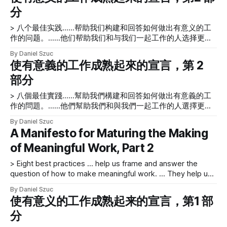
requirements as a path to better design. Recently, a group
走出了自己的日常工作程序和工作职能—
計劃的某些部分——即使只經過兩天的培訓。 推動研討會始
分
of about
終是一個很好的挑戰——尤其是對於新的參與者群體——因為
您通常必須精通該主題，學習新的實踐，並準備練習以幫助參
> 八个最佳实践……帮助我们构建和回答如何做出有意义的工
與者理解和體現他們的學習，使用規定的工具。對我們來說，
作的问题。……他们帮助我们和与我们一起工作的人选择更健
康的工作方式，并通过明确我们项目的意图来实现辉煌。 在
By Daniel Szuc
这个由两部分组成的系列的第1
使有意義的工作成熟起來的宣言，第 2
[https://www.uxmatters.com/mt/archives/2017/01/a-
部分
manifesto-for-maturing-the-making-of-meaningful-work-
part-1.php] 部分中，我们确立了使有意义的工作成熟的宣言
> 八個最佳實踐……幫助我們構建和回答如何做出有意義的工
的必要性，解释了您需要做什么来实现实现这一目标的意图，
作的問題。……他們幫助我們和與我們一起工作的人選擇更健
并描述了定义综合实践框架的价值.现在，在第2 部分中，我们
康的工作方式，並通過明確我們項目的意圖來實現輝煌。 在
将定义这个集成实践框架包含的八项最佳实践，以及促进创造
By Daniel Szuc
這個由兩部分組成的系列的第 1
有意义体验的四个角色——为您的团队和您的客户等。 宣
A Manifesto for Maturing the Making
[https://www.uxmatters.com/mt/archives/2017/01/a-
言：8 个最佳实践 我们的《制作有意义的工作宣言》 包含八
of Meaningful Work, Part 2
manifesto-for-maturing-the-making-of-meaningful-work-
项最佳实践，可帮助我们构建和回答如何制作有意义的工作的
part-1.php] 部分中，我們確立了使有意義的工作成熟的宣言
问题。我们在日常项目工作中始终牢记这些做法。他们帮助我
> Eight best practices … help us frame and answer the
的必要性，解釋了您需要做什麼來實現實現這一目標的意圖，
们和与我们一起工作的人选择更健康的工作方式，并通过明确
question of how to make meaningful work. … They help us
並描述了定義綜合實踐框架的價值. 現在，在第 2 部分中，我
我们项目的意图来实现辉煌。 > 世界需要伟大的思想家和伟大
and the people with whom we work to choose a healthier
們將定義這個集成實踐框架包含的八項最佳實踐，以及促進創
的梦想家——他们愿意超越日常运营和当
By Daniel Szuc
approach to work and achieve sparkle by gaining clarity on
造有意義體驗的四個角色——為您的團隊和您的客戶等。 宣
使有意义的工作成熟起来的宣言，第1 部
our projects’ intent. In Part 1 [https://www.uxmatters.
言：8 個最佳實踐 我們的《製作有意義的工作宣言》 包含八
分
項最佳實踐，可幫助我們構建和回答如何製作有意義的工作的