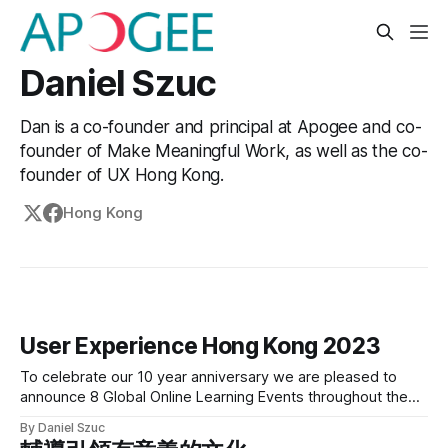
Daniel Szuc
Dan is a co-founder and principal at Apogee and co-
founder of Make Meaningful Work, as well as the co-
founder of UX Hong Kong.
Hong Kong
User Experience Hong Kong 2023
To celebrate our 10 year anniversary we are pleased to
announce 8 Global Online Learning Events throughout the
Year + 1 Face to Face Learning Event in November 2023 in
By Daniel Szuc
Hong Kong. All 1.5 hour sessions will be facilitated over