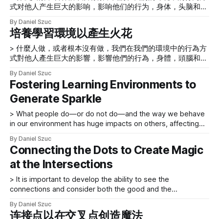
的基礎上。做讓你感覺良好的工作 > 當人們感覺良好和他們感
式对他人产生巨大的影响，影响他们的行为，身体，头脑和心
覺良好之間存在差距時——也就是說，當工作沒有應有的意義
脏。 我们的环境是指我们周围的一切，包括物理、化学和其
時——那就是工
By Daniel Szuc
他自然力。人们不断地与环境相互作用——包括其他人、动
培養學習環境以產生火花
物、植物、土壤、水、空气以及其他有生命和无生命元素之间
的相互作用。他们使自己适应环境条件。他们的环境会影响他
> 什麼人做，或者根本沒有做，我們在我們的環境中的行為方
们作为一个人的成长和发展。什么人做，或者根本 没有做，
式對他人產生巨大的影響，影響他們的行為，身體，頭腦和心
我们在我们的环境中的行为方式对他人产生巨大的影响，影响
臟。 我們的環境是指我們周圍的一切，包括物理、化學和其
By Daniel Szuc
他们的行为，身体，头脑和心脏。 不同的知识领域对环境这
他自然力。人們不斷地與環境相互作用——包括其他人、動
Fostering Learning Environments to
个词的用法不同： * 心理学——我们的心理环境构成了其他
物、植物、土壤、水、空氣以及其他有生命和無生命元素之間
人、物理事物和地点对我们心理的影响。 * 电磁学——在我们
Generate Sparkle
的相互作用。他們使自己適應環境條件。他們的環境會影響他
的电磁环境(EME) 中，无线电波和其他电磁辐射和磁场相互作
們作為一個人的成長和發展。什麼人做，或者根本 沒有做，
> What people do—or do not do—and the way we behave
用。 * 天文学——我们太阳系的银河环境是我们生活在群星之
我們在我們的環境中的行為方式對他人產生巨大的影響，影響
in our environment has huge impacts on others, affecting
间的更大环境。 * 在中国商代初期（大约公元前1600 年至公
他們的行為，身體，頭腦和心臟。 不同的知識領域對環境這
their behavior, body, mind, and heart. Our environment
元前1046 年），思想被认为是循环的——基于对昼夜循环、
個詞的用法不同： * 心理學——我們的心理環境構成了其他
By Daniel Szuc
refers to everything around us, including physical, chemical,
一年四季和月相的观察。这个概念在中国哲学的整个历史中一
人、物理事物和地點對我們心理的影響。 * 電磁學——在我們
Connecting the Dots to Create Magic
and other natural forces. People constantly interact with
直保持相关性，立即将其与更线性的西方方法区分开来。 * 内
的電磁環境 (EME) 中，無線電波和其他電磁輻射和磁場相互作
at the Intersections
their environment—including interactions
部和外部环境 * 我们内部和
用。 * 天文學——我們太陽系的銀河環境是我們生活在群星之
間的更大環境。 * 在中國商代初期（大約公元前 1600 年至公
> It is important to develop the ability to see the
元前 1046 年），思想被認為是循環的——基於對晝夜循環、
connections and consider both the good and the
一年四季和月相的觀察。這個概念在中國哲學的整個歷史中一
challenging relationships between objects, people, and
直保持相關性，立即將其與更線性的西方方法區分開來。 * 內
By Daniel Szuc
places…. When I was a young boy growing up in Melbourne
连接点以在交叉点创造魔法
部和外部環境 * 我們
in the 1970s, I often looked up into the vastness of space