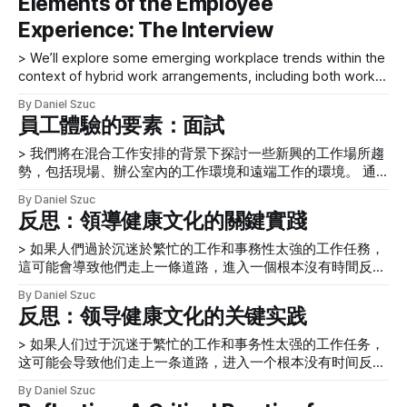
Elements of the Employee
织获取和保留人才的影响，以及我们对员工体验的未来的展
和紧张，以及与同事之间有限的亲身社交机会，正在对人们造
Experience: The Interview
望。 在这个系列中，我们将在混合工作安排的背景下探讨一
成伤害。许多工作场所没有改变他们的工作环境，以促进在
些新兴的工作场所趋势，包括现场、办公室内和远程工作背景
> We’ll explore some emerging workplace trends within the
下的工作。全球大流行病对我们工作方式的影响，使这些话题
context of hybrid work arrangements, including both work
比以往任何时候都更加重要。在我们这个系列的第一部分中，
contexts that are on site, within an office, and remote-work
员工体验的重点是面试。 发挥你的真实性格 > 采访者的性格
By Daniel Szuc
contexts. With this article, we’ll kick off our new series
应该代表工作的地点和文化。被采访者也应该把他或她的真实
員工體驗的要素：面試
about the employee experience, exploring the current state
性格带到谈话中。 人们自然会把不同版本的自己带到他们工
of various
> 我們將在混合工作安排的背景下探討一些新興的工作場所趨
作的各种情况或环境中，强调广泛的性格特征，可能会映射到
勢，包括現場、辦公室內的工作環境和遠端工作的環境。 通
具体的环境中。面试的背景也不例外。 采访者的性格应该代
過這篇文章，我們將拉開關於員工體驗的新系列的序幕，探討
表工作的地点和文化。受访者也应该把他或她的真实性格带到
By Daniel Szuc
人們在工作中遇到的員工體驗（EX）的各種元素的現狀，對組
对话中。可能会出现这样的问题：两人在该访谈中所代表的角
反思：領導健康文化的關鍵實踐
織獲取和保留人才的影響，以及我們對員工體驗的未來的展
色是否真实，以及他们所描绘的内容与真实的内容之间可能存
望。 在這個系列中，我們將在混合工作安排的背景下探討一
在哪些差距。 请通过这些问题来考虑你所经历的采访： * 你
> 如果人們過於沉迷於繁忙的工作和事務性太強的工作任務，
些新興的工作場所趨勢，包括現場、辦公室內和遠端工作背景
做过哪
這可能會導致他們走上一條道路，進入一個根本沒有時間反思
下的工作。 全球大流行病對我們工作方式的影響，使這些話
的空間。 在各種規模的組織中，一個常見的現像是，人們普
By Daniel Szuc
題比以往任何時候都更加重要。 在我們這個系列的第一部分
遍陷入了工作的忙碌之中。忙碌對工人來說可能是一種有吸引
反思：领导健康文化的关键实践
中，員工體驗的重點是面試。 發揮你的真實性格 > 採訪者的
力的模式，因為它可以給人一種印象，即他們對正在進行的工
性格應該代表工作的地點和文化。 被採訪者也應該把他或她
作很重要。然而，如果人們過於沉迷於繁忙的工作和事務性太
> 如果人们过于沉迷于繁忙的工作和事务性太强的工作任务，
的真實性格帶到談話中。 人們自然會把不同版本的自己帶到
強的工作任務，這會導致他們走上一條道路，進入一個根本沒
这可能会导致他们走上一条道路，进入一个根本没有时间反思
他們工作的各種情況或環境中，強調廣泛的性格特徵，可能會
有時間思考的空間。這是一個非常嚴重的問題，它影響到人們
的空间。 在各种规模的组织中，一个常见的现象是，人们普
映射到具體的環境中。 面試的背景也不例外。 採訪者的性格
By Daniel Szuc
如何通知和處理他們的工作，以及他們如何在每天的決策中獲
遍陷入了工作的忙碌之中。忙碌对工人来说可能是一种有吸引