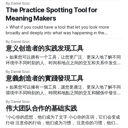
improvement to clarify intentional practices and the drivers
的方法论之上，这是Dan 从他在公司内的一个团队工作时学到
它們，該業務探索產品和平台並考慮它們對專業發展的影響。
By Daniel Szuc
that underpin why you do what you do. Starting a business,
的。在此背景下，他专注于项目咨询、促进内部研讨会以支持
能力差距 > 了解……能力差距並學習如何通過實施精心策劃、
The Practice Spotting Tool for
running a business, and sustaining a business’s success
方法、发展项目的内部客户关系以及参加外部会议。 这个基
清晰明確且結構合理的學習計劃來填補這些差距，這對於專業
Meaning Makers
implies that we have considered how to make a meaningful
础在帮助我们进行专业发展的咨询和从业者方面很有用，但它
成熟和獲得商業成功的機會至關重要。 當我們在 20 多年前開
没有提
始我們的業務時，我們很幸運地將我們的知識建立在一個強大
> What if you could have a tool that let you look more
的方法論之上，這是 Dan 從他在公司內的一個團隊工作時學
broadly and deeply into what was happening in the
到的。在此背景下，他專注於項目諮詢、促進內部研討會以支
interactions and relationships between the people, time,
持方法、發展項目的內部客戶關係以及參加外部會議。 這個
By Daniel Szuc
and places across different moments in varied
意义创造者的实践发现工具
基礎在幫助我們進行專業發展的諮詢和從業者方面很有用，但
environments? Imagine illustrating a timeline of your own life
它
and work experience. You might
> 如果您可以拥有一个工具，让您更广泛、更深入地了解不同
环境中不同时刻的人、时间和地点之间的交互和关系中发生的
事情，会怎样？ 想像一下你自己的生活和工作经历的时间
By Daniel Szuc
表。您可以从一分钟开始，然后是一小时、一天、一周、一个
意義創造者的實踐發現工具
月、一年等等。考虑在该时间线上发生的活动——跨越不同时
间范围内的时刻。 你与谁互动，为什么？你需要完成什么？
> 如果您可以擁有一個工具，讓您更廣泛、更深入地了解不同
是什么帮助您或阻止您实现这一成就。在某些时候，您需要同
環境中不同時刻的人、時間和地點之間的交互和關係中發生的
时考虑时间和地点，以便能够反思该时间线上发生的事情以及
事情，會怎樣？ 想像一下你自己的生活和工作經歷的時間
By Daniel Szuc
您和其他人的关键时刻。 现在，想像一下将这些时刻划分为
表。您可以從一分鐘開始，然後是一小時、一天、一周、一個
伟大团队合作的基础实践
不同的时间跨度，并考虑在何处可以将它们用作分析单元——
月、一年等等。考慮在該時間線上發生的活動——跨越不同時
每个单元构成一个故事的一部分。如果您可以拥有一个工具，
間範圍內的時刻。 你與誰互動，為什麼？你需要完成什麼？
“小心你的思想，他们成为了文字 小心你的言词，它们会变成
让您更广泛、更深入地了解不同环境中不同时刻的人、时间和
是什麼幫助您或阻止您實現這一成就。在某些時候，您需要同
行动 注意你的行动，他们成为习惯， 注意你的习惯，他们成
地点之间的交互和关系中发生的事情，会怎样？ > 为了促进反
時考慮時間和地點，以便能夠反思該時間線上發生的事情以及