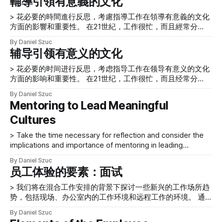
輔導引領有意義的文化
zoom by our invited experts We will finish with a
> 花必要的時間進行反思，考慮指導工作在領導有意義的文化
方面的影響和重要性。 在21世紀，工作很忙，而且經常分
心。 這種現實會使我們失去停下來、暫停的時機，並花必要
By Daniel Szuc
的時間進行反思，考慮指導工作在領導有意義的文化方面的影
辅导引领有意义的文化
響和重要性。 這種情況由於全球大流行而變得更加複雜，工
作和家庭之間的空間變得模糊不清。 在家工作的人遇到更多
> 花必要的时间进行反思，考虑指导工作在领导有意义的文化
的干擾，會影響他們集中注意力的能力。 此外，他們往往缺
方面的影响和重要性。 在21世纪，工作很忙，而且经常分
乏必要的時間來定期離開他們的工作，給他們的頭腦和身體以
心。这种现实会使我们失去停下来、暂停的时机，并花必要的
By Daniel Szuc
所需的休息和休整。 作為使用者體驗的領導者，我們必須提
时间进行反思，考虑指导工作在领导有意义的文化方面的影响
Mentoring to Lead Meaningful
供明確的機會來指導人們，並促使人們進行對話，以幫助人們
和重要性。 这种情况由于全球大流行而变得更加复杂，工作
看到、計劃和前進。 我們需要幫助人們分享他們的故事，發
Cultures
和家庭之间的空间变得模糊不清。在家工作的人遇到更多的干
現實踐，並進行練習，使他們能夠學習如何將他們的學習聯繫
扰，会影响他们集中注意力的能力。此外，他们往往缺乏必要
> Take the time necessary for reflection and consider the
起來，並將其背景化，以便將意義插入他們的工作中。 我們
的时间来定期离开他们的工作，给他们的头脑和身体以所需的
implications and importance of mentoring in leading
需要提供諸如Sparkle Studio這樣的空間--發展21世紀可轉移
休息和休整。 作为用户体验的领导者，我们必须提供明确的
meaningful cultures. In the 21st century, work is busy and
軟技能的學習平臺。 留住人才是機會 > 許多工作場所還沒有
机会来指导人们，并促使人们进行对话，以帮助人们看到、计
By Daniel Szuc
often distracted. This reality can deprive us of moments to
改變他們的工作環境，以促進在家工作的人的文化改善。 在
划和前进。我们需要帮助人们分享他们的故事，发现实践，并
员工体验的要素：面试
stop, pause, and take the time necessary for reflection and
家工作的壓力和緊張，以及與同事之間有限的親身社交機會，
进行练习，使他们能够学习如何将他们的学习联系起来，并将
consider the implications
正在對人們造成傷害。 許多工作場所沒有改變他們的工作
> 我们将在混合工作安排的背景下探讨一些新兴的工作场所趋
其背景化，以便将意义插入他们的工作中。我们需要提供诸如
势，包括现场、办公室内的工作环境和远程工作的环境。 通
Sparkle Studio这样的空间--发展21世纪可转移软技能的学习
过这篇文章，我们将拉开关于员工体验的新系列的序幕，探讨
平台。 留住人才是机会 > 许多工作场所还没有改变他们的工
By Daniel Szuc
人们在工作中遇到的员工体验（EX）的各种元素的现状，对组
作环境，以促进在家工作的人的文化改善。 在家工作的压力