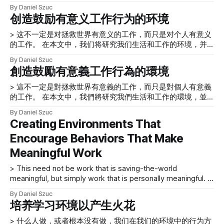
something meaningful together. This year, we have been
果，从而导致他们的工作文化非人化。 有些人从未体验过在
開始一起製作，然後反思製作中的相關實踐，而不是首先考慮
By Daniel Szuc
experimenting with the creation of a Sparkle Studio to
一个健康、运作良好的团队中工作，所以不知道在这样的文化
製作理論。在本文中，我們將描述並反思其製作過程中的經
创造鼓励有意义工作行为的环境
house and produce a “Make Meaningful Work” show. The
中工作是什么感觉。他们可能永远不会在工作中体验到支持、
驗。 缺乏提供有意義工作的文化 > 他們可能經歷過協作環
creation of this
关怀、愉快的文化。 也许他们可能在某些团队中经历过协作
> 这不一定是对拯救世界有意义的工作，而只是对个人有意义
境……在外部事件中……。然而，一旦他們重返工作崗位……，
环境或与特
的工作。 在本文中，我们将研究我们生活和工作的环境，并花
他們很快……就會恢復到他們的工業、交易方式工作和交付成
点时间思考它们给我们带来的感受。我们还将考虑如何为练习
果，從而導致他們的工作文化非人化。 有些人從未體驗過在
By Daniel Szuc
反思和帮助我们做出有意义的工作
一個健康、運作良好的團隊中工作，所以不知道在這樣的文化
創造鼓勵有意義工作行為的環境
[http://www.makemeaningfulwork.com/]创造明确的时刻。这
中工作是什麼感覺。他們可能永遠不會在工作中體驗到支持、
不一定是对拯救世界有意义的工作，而只是对个人有意义的工
關懷、愉快的文化。 也許他們可能在某些團隊中經歷過協作
> 這不一定是對拯救世界有意義的工作，而只是對個人有意義
作。 考虑与此行为定义相关的意义：“一个人的行为或行为方
環境或與
的工作。 在本文中，我們將研究我們生活和工作的環境，並花
式，尤其是对他人的方式。” * 谁让我们有这样的感觉，为什
點時間思考它們給我們帶來的感受。我們還將考慮如何為練習
By Daniel Szuc
么？ * 环境如何发挥作用？ * 我们是否在我们的环境中扮演着
反思和幫助我們做出有意義的工作
Creating Environments That
明确的角色？ * 我们如何才能创造一个繁荣的环境，为什么这
[http://www.makemeaningfulwork.com/]創造明確的時刻。這
很重要？ 这篇文章建立在我们之前的文章“培养学习环境以产
Encourage Behaviors That Make
不一定是對拯救世界有意義的工作，而只是對個人有意義的工
生火花
作。 考慮與此行為定義相關的意義：“一個人的行為或行為方
Meaningful Work
[https://www.uxmatters.com/mt/archives/2018/12/fostering-
式，尤其是對他人的方式。” * 誰讓我們有這樣的感覺，為什
learning-environments-to-generate-sparkle.php] ”中的想法
麼？ * 環境如何發揮作用？ * 我們是否在我們的環境中扮演著
> This need not be work that is saving-the-world
的基础上。做让你感觉良好的工作 > 当人们感觉良好和他们感
明確的角色？ * 我們如何才能創造一個繁榮的環境，為什麼這
meaningful, but simply work that is personally meaningful. In
觉良好之间存在差距时——也就是说，当工作没有应有的意义
很重要？ 這篇文章建立在我們之前的文章“培養學習環境以產
this article, we’ll examine the environments in which we live
时——那就是工
By Daniel Szuc
生火花
and work, taking a moment to reflect on how they make us
培养学习环境以产生火花
[https://www.uxmatters.com/mt/archives/2018/12/fostering-
feel. We’ll also consider how to
learning-environments-to-generate-sparkle.php] ”中的想法
> 什么人做，或者根本没有做，我们在我们的环境中的行为方