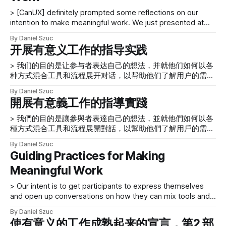
有兩個學生。 戲劇課是不同的。我們在一個沒有與其他教室
碍我们看到我们必须连接的所有点的障碍很重要。 * 交叉点
踐相關的實踐模式。這次經歷無疑促使我們反思了我們做有意
相連的房間裡的一個開放空間見面，讓我們可以自由地走動、
> [CanUX] definitely prompted some reflections on our
——这些点之间的联系——这些点是人、学科、角色，还是促
義的工作的意圖。當詢問我們如何才能做出有意義的工作時，
發聲並嘗
intention to make meaningful work. We just presented at
进和利用有意义的对话所必需的条件。 * 影响——我们工作的
我們應該考慮以下核心要素： * 性格——我們必須意識到個人
CanUX 2017 [http://canux.io/daniel-szuc/], in Ottawa,
影响包括对我们自己、我们的团队、我们的社区和整个地球的
和團隊對身份、價值觀、信念、意圖和影響的影響。 * 觀點
By Daniel Szuc
Canada. Like all good conferences, Can UX created a place
影响。 创建一个成功的团队和开展有意义的工作所必需的条
——我們的性格構成了我們的基本觀點。 * 障礙——認識到阻
开展有意义工作的指导实践
for community, conversations, learning, and connecting with
件包括： * 相信 * 共同构成实践的时刻
礙我們看到我們必須連接的所有點的障礙很重要。 * 交叉點
local and global practitioners. The conference provided
> 我们的目的是让参与者表达自己的想法，并就他们如何以各
——這些點之間的聯繫——這些點是人、學科、角色，還是促
种方式混合工具和流程展开对话，以帮助他们了解用户的需
進和利用有意義的對話所必需的條件。 * 影響——我們工作的
求，最重要的是，明确需求，以此作为更好的设计途径。 最
影響包括對我們自己、我們的團隊、我們的社區和整個地球的
By Daniel Szuc
近，大约30 名技术专家邀请我们举办为期两天的客户培训研
影響。 創建一個成功的團隊和開展有意義的工作所必需的條
開展有意義工作的指導實踐
讨会，向他们教授一些制作有意义的工作的
件包括： * 相信 * 共同構成實踐的時刻
[https://www.uxmatters.com/mt/archives/2017/01/a-
> 我們的目的是讓參與者表達自己的想法，並就他們如何以各
manifesto-for-maturing-the-making-of-meaningful-work-
種方式混合工具和流程展開對話，以幫助他們了解用戶的需
part-1.php] 最佳实践，并帮助他们启动和维持项目的UX 实
求，最重要的是，明確需求，以此作為更好的設計途徑。 最
By Daniel Szuc
践。这些技术人员对用户体验或设计工具的实践经验有限。换
近，大約 30 名技術專家邀請我們舉辦為期兩天的客戶培訓研
Guiding Practices for Making
句话说，我们需要帮助他们对这个主题感到兴奋，了解这对他
討會，向他們教授一些製作有意義的工作的
们意味着什么，并赋予他们一些能力，让他们至少可以推进该
Meaningful Work
[https://www.uxmatters.com/mt/archives/2017/01/a-
计划的某些部分——即使只经过两天的培训。 推动研讨会始
manifesto-for-maturing-the-making-of-meaningful-work-
> Our intent is to get participants to express themselves
终是一个很好的挑战——尤其是对于新的参与者群体——因为
part-1.php] 最佳實踐，並幫助他們啟動和維持項目的 UX 實
and open up conversations on how they can mix tools and
您通常必须精通该主题，学习新的实践，并准备练习以帮助参
踐。這些技術人員對用戶體驗或設計工具的實踐經驗有限。換
processes in various ways to help them understand what
与者理解和体现他们的学习，使用规定的工具。对我们来说，
句話說，我們需要幫助他們對這個主題感到興奮，了解這對他
By Daniel Szuc
users need and, most importantly, gain clarity on
参与者在研讨会期间度过愉快的时光也非常重要——因为他们
們意味著什麼，並賦予他們一些能力，讓他們至少可以推進該
使有意义的工作成熟起来的宣言，第2 部