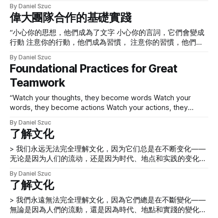
为性格 注意你的性格，因为它变成你的命运。” -老子 > 有信
思并发现我们的工作文化中通常隐含或隐藏的内容，我们需要
By Daniel Szuc
您和其他人的關鍵時刻。 現在，想像一下將這些時刻劃分為
任、尊重、安全和有意义的意图…… 23 年前，丹在尼尔·西蒙
偉大團隊合作的基礎實踐
发展工作实践、习惯和文化，使我们隐含或隐藏的实践可见。
不同的時間跨度，並考慮在何處可以將它們用作分析單元——
(Neil Simon) 的戏剧《23 楼的笑声》(Laughter on the 23rd
考虑一下那些时刻的差距 [https://www.youtube.com/watch?
每個單元構成一個故事的一部分。如果您可以擁有一個工具，
Floor ) 中演出，饰演角色Milt Fields。就在最近，该剧的演员
“小心你的思想，他們成為了文字 小心你的言詞，它們會變成
v=2rI__yYEpQI] 。您需要能够确定在这些时刻之间的间隙中发
讓您更廣泛、更深入地了解不同環境中不同時刻的人、時間和
团聚在一起进行在线剧本阅读。虽然丹与演员互动已经很长时
行動 注意你的行動，他們成為習慣， 注意你的習慣，他們成
生了什么，以及这些间隙
地點之間的交互和關係中發生的事情，會怎樣？ > 為了促進反
间了，但从每个人都接到电话并开始阅读剧本直到结束，他们
為性格 注意你的性格，因為它變成你的命運。” -老子 > 有信
思並發現我們的工作文化中通常隱含或隱藏的內容，我們需要
By Daniel Szuc
能够创造一个信任、安全的环境，并进行了合理的打磨一起读
任、尊重、安全和有意義的意圖…… 23 年前，丹在尼爾·西蒙
Foundational Practices for Great
發展工作實踐、習慣和文化，使我們隱含或隱藏的實踐可見。
剧本。一点也不差。 令我们感兴趣的是，没有人谈论意义或
(Neil Simon) 的戲劇《23 樓的笑聲》(Laughter on the 23rd
考慮一下那些時刻的差距 [https://www.youtube.com/watch?
定义可能是什么，制定任何基本规则，或以一种或另一种方式
Teamwork
Floor ) 中演出，飾演角色 Milt Fields。就在最近，該劇的演員
v=2rI__yYEpQI] 。您需要能夠確定在這些時刻之間的間隙中發
设置环境。演员们很少花时间讨论相互尊重意味着什么。 他
團聚在一起進行在線劇本閱讀。雖然丹與演員互動已經很長時
生了什麼，以及這些間隙
“Watch your thoughts, they become words Watch your
们能够直接进入阅读，几乎从23 年前停止的地方开始，并一
間了，但從每個人都接到電話並開始閱讀劇本直到結束，他們
words, they become actions Watch your actions, they
起完成了一个很好的在线剧本阅读。从一开始就有信任、
能夠創造一個信任、安全的環境，並進行了合理的打磨一起讀
become habits Watch your habits, they become character
劇本。一點也不差。 令我們感興趣的是，沒有人談論意義或
By Daniel Szuc
Watch your character, for it becomes your destiny.”—Lao
定義可能是什麼，制定任何基本規則，或以一種或另一種方式
了解文化
Tzu > There was trust, respect, safety, and meaningful
設置環境。演員們很少花時間討論相互尊重意味著什麼。 他
intention…. Twenty-three years ago, Dan performed in
> 我们永远无法完全理解文化，因为它们总是在不断变化——
們能夠直接進入閱讀，幾乎從 23 年前停止的地方開始，
无论是因为人们的流动，还是因为时代、地点和实践的变化。
文化一词描述了组织中人们的行为。有时，作为UX 专业人
By Daniel Szuc
士，我们是局外人，组织邀请我们观察他们的组织文化。在其
了解文化
他情况下，我们是在组织内工作并每天体验其文化的内部人
员。一个组织的文化可以影响我们任何人，这取决于我们与它
> 我們永遠無法完全理解文化，因為它們總是在不斷變化——
的互动。 挑战在于我们永远无法完全理解文化，因为它们总
無論是因為人們的流動，還是因為時代、地點和實踐的變化。
是在不断变化——无论是因为人们的流动，还是因为时代、地