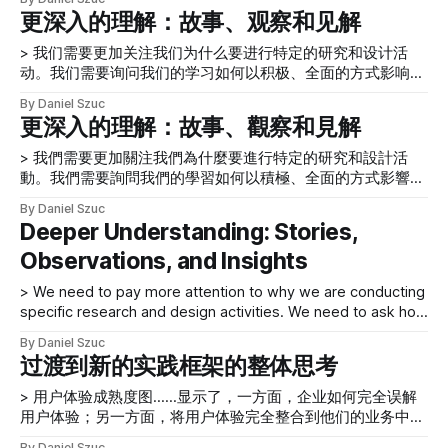
successful project team. In our last article
持續練習的人的素質；設計和驗證解決方案的空間，從 故事中
更深入的理解：故事、观察和见解
[https://www.uxmatters.com/mt/archives/2014/11/designing-
[https://www.uxmatters.com/mt/archives/2014/05/
projects-for-
> 我们需要更加关注我们为什么要进行特定的研究和设计活
动。我们需要询问我们的学习如何以积极、全面的方式影响我
们正在工作的人员和业务。 您是否曾经参与过一个项目，在
By Daniel Szuc
那里您进行了用户访谈并得到了一些答案，但不知道为什么
更深入的理解：故事、觀察和見解
要问特定问题、答案意味着什么，或者它们与业务的真正关系
如何？你有没有觉得你在核对问题，但没有获得任何真正的价
> 我們需要更加關注我們為什麼要進行特定的研究和設計活
值？ 我们有。很多时候，很遗憾。 作为UX 专业人士，我们需
動。我們需要詢問我們的學習如何以積極、全面的方式影響我
要更加关注我们为什么要进行特定的研究和设计活动。我们需
們正在工作的人員和業務。 您是否曾經參與過一個項目，在
By Daniel Szuc
要询问我们的学习如何以积极、全面的
那裡您進行了用戶訪談並得到了一些答案，但不知道為什麼
Deeper Understanding: Stories,
[https://www.uxmatters.com/mt/archives/2013/11/holistic-
要問特定問題、答案意味著什麼，或者它們與業務的真正關係
thinking-on-transitioning-to-a-new-practice-
Observations, and Insights
如何？你有沒有覺得你在核對問題，但沒有獲得任何真正的價
framework.php] 方式影响我们正在工作的人员和业务。我们
值？ 我們有。很多時候，很遺憾。 作為 UX 專業人士，我們
> We need to pay more attention to why we are conducting
需要知道我们的研究活动如何与更大的用户研究计划相结合，
需要更加關注我們為什麼要進行特定的研究和設計活動。我們
specific research and design activities. We need to ask how
以及它们如何适应产品和业务路线图。 最近的项目 > 我们需
需要詢問我們的學習如何以積極、全面的
our learnings can impact people and the business for which
要制定一个用户研究计划，通过收集可以引导我们对所研究领
[https://www.uxmatters.com/mt/archives/2013/11/holistic-
By Daniel Szuc
we’re working, in positive, holistic ways. Have you ever
域的观察和见解的故事，使我们能够更深入地了解我们为其设
thinking-on-transitioning-to-a-new-practice-
过渡到新的实践框架的整体思考
been on a project where you conducted user
计的用户。 在最近的一个项目中，
framework.php] 方式影響我們正在工作的人員和業務。我們
> 用户体验成熟度图……显示了，一方面，企业如何完全误解
需要知道我們的研究活動如何與更大的用戶研究計劃相結合，
用户体验；另一方面，将用户体验完全整合到他们的业务中；
以及它們如何適應產品和業務路線圖。 最近的項目 > 我們需
以及介于两者之间的其他一切。 Dan 在2012 年底参加了在中
要製定一個用戶研究計劃，通過收集可以引導我們對所研究領
By Daniel Szuc