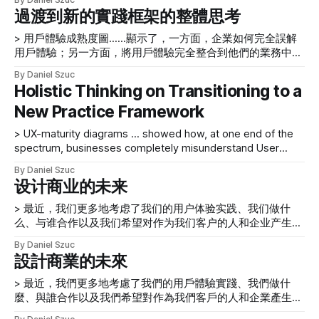
国举行的UX 会议，会议开始时展示了一些UX 成熟度图，显示
域的觀察和見解的故事，使我們能夠更深入地了解我們為其設
過渡到新的實踐框架的整體思考
了企业如何完全误解用户体验；另一方面，将用户体验完全整
計的用戶。 在最近的一個項目中
合到他们的业务中；以及介于两者之间的其他一切。这些图表
> 用戶體驗成熟度圖……顯示了，一方面，企業如何完全誤解
很有用，但似乎缺乏相互关联的元素或维度，使我们能够全面
用戶體驗；另一方面，將用戶體驗完全整合到他們的業務中；
描述为人们设计和提供良好用户体验所需的条件。也许Dan 在
以及介於兩者之間的其他一切。 Dan 在 2012 年底參加了在中
By Daniel Szuc
刚刚完成了Whitney Quesenbery 的Global UX
國舉行的 UX 會議，會議開始時展示了一些 UX 成熟度圖，顯
Holistic Thinking on Transitioning to a
[https://www.amazon.com/Global-UX-Design-Research-
示了企業如何完全誤解用戶體驗；另一方面，將用戶體驗完全
Connected/dp/012378591X] 並認為需要探索超越用戶體驗的
New Practice Framework
整合到他們的業務中；以及介於兩者之間的其他一切。這些圖
實踐極限後想要更多。 在这篇文章中，我们将讨论这个问
表很有用，但似乎缺乏相互關聯的元素或維度，使我們能夠全
> UX-maturity diagrams … showed how, at one end of the
题：当你在职业上遇到挫折时，你应该怎么做？在思考这个问
面描述為人們設計和提供良好用戶體驗所需的條件。也許 Dan
spectrum, businesses completely misunderstand User
题时，出现了一些快速解决方案，包括考虑研究生学习、寻找
在剛剛完成了 Whitney Quesenbery 的Global UX
Experience; at the other end of the spectrum, fully integrate
新的导师、离开我们的业务、尝试一个全新的职业、寻找其他
[https://www.amazon.com/Global-UX-Design-Research-
By Daniel Szuc
User Experience into their business; and everything else in
可以让我们听到更令人满意的答案的活动、阅读更多推动自己
Connected/dp/012378591X] 並覺得需要探索超越用戶體驗的
设计商业的未来
between. When Dan attended a UX conference in China at
摆脱常规，
實踐界限後想要更多。 在這篇文章中，我們將討論這個問
the end of 2012, the
> 最近，我们更多地考虑了我们的用户体验实践、我们做什
題：當你在職業上遇到挫折時，你應該怎麼做？在思考這個問
么、与谁合作以及我们希望对作为我们客户的人和企业产生的
題時，出現了一些快速解決方案，包括考慮研究生學習、
影响。 最近，我们更多地考虑了我们的用户体验实践、我们
By Daniel Szuc
做什么、与谁合作以及我们希望对作为我们客户的人和企业产
設計商業的未來
生的影响。这种反思始于我们进入2013 年新年时与我们的朋
友和STBY 同事Bas 和Geke 在成都参观熊猫的旅行。当我们
> 最近，我們更多地考慮了我們的用戶體驗實踐、我們做什
在Next Bank Asia Hong Kong
麼、與誰合作以及我們希望對作為我們客戶的人和企業產生的
[http://www.nextbankasia.com/]发言并举办“全球设计研究
影響。 最近，我們更多地考慮了我們的用戶體驗實踐、我們