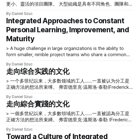
感的更小、灵活的项目团队。正是这样的团队能够走到一起并
更小、靈活的項目團隊。 大型組織是具有不同角色、團隊和
有意识地创造一些伟大的东西，使组织能够取得出色的成果
部門組合的複雜有機體，並且通常具有政治性質。人們有個人
By Daniel Szuc
——在指导他们的综合方法和实践的帮助下，不仅可以更好地
需求，處理一系列工作和職能，並具有不同的背景和教育。組
Integrated Approaches to Constant
合作，而且希望在从他们的工作中获得更多乐趣。随着时间的
織採用各種方法、技能、方法論、措施和獎勵結構來實現其目
推移，这些团队在各自的角色和有效合作的能力方面变得越来
Personal Learning, Improvement, and
標。 大型組織面臨的一個巨大挑戰是能夠組建具有共同目標
越好。 有意意识 > 大型组织中经常存在的另一个挑战……是对
感的更小、靈活的項目團隊。正是這樣的團隊能夠走到一起並
Maturity
项目团队中人们彼此之间的项目对话、互动和体验类型缺乏有
有意識地創造一些偉大的東西，使組織能夠取得出色的成果
意识的意识。 大型组织中经常存在的另一个挑战——但很少
——在指導他們的綜合方法和實踐的幫助下，不僅可以更好地
> A huge challenge in large organizations is the ability to
被提及——是缺乏对项目团队中人们彼此之间的项目对话、互
合作，而且希望在從他們的工作中獲得更多樂趣。隨著時間的
form smaller, nimble project teams who share a common
动和体验类型的有意意识。出于本文的目的，让我们独立于团
推移，這些團隊在各自的角色和有效合作的能力方面變得越來
sense of purpose. Large organizations are complex
队所做的工作来看看这些。 如果在学习、改进和成熟方面进
By Daniel Szuc
越好。 有意意識 > 大型組織中經常存在的另一個挑戰……是對
organisms with different combinations of roles, teams, and
走向综合实践的文化
行有意识的持续投资，作为实践项目团队所需的方法和技能的
項目團隊中人們彼此之間的項目對話、互動和體驗類型缺乏有
departments and are often political in nature. People have
一部分，则团队成
意識的意識。 大型組織中經常存在的另一個挑戰——但很少
personal needs, handle a range of
> 一个多世纪以来，大多数领域的工人……一直被认为分工是
被提及——是缺乏對項目團隊中人們彼此之間的項目對話、互
正确方法的想法所束缚。 弗雷德里克·温斯洛·泰勒(Frederick
動和體驗類型的有意意識。出於本文的目的，讓我們獨立於團
Winslow Taylor) 是贵格会教徒，因此被浪费。他只用了一个
隊所做的工作來看看這些。 如果在學習、改進和成熟方面進
By Daniel Szuc
秒表和一个剪贴板，就开始了一场生产力革命 。使用模块化
走向綜合實踐的文化
行有意識的持續投資，作為實踐項目團隊所需的方法和技能的
部件使劳动者能够专业化，专家们可以更快地掌握能力并 大
一部分，則團隊成
规模生产小部件。我们可以将科学管理、工业工程以及对高效
> 一個多世紀以來，大多數領域的工人……一直被認為分工是
资本回报的毕生追求的源头追溯到泰勒。人们经常将这些工作
正確方法的想法所束縛。 弗雷德里克·溫斯洛·泰勒 (Frederick
方式称为泰勒主义。 直到今天，许多人并不质疑泰勒主义，
Winslow Taylor) 是貴格會教徒，因此被浪費。他只用了一個
By Daniel Szuc
主要是因为它是许多商业、工程和营销文本的基础。所有这些
秒錶和一個剪貼板，就開始了一場生產力革命 。使用模塊化
Toward a Culture of Integrated
职业都建立在同一个基础之上——这与哈佛商学院一样古老，
部件使勞動者能夠專業化，專家們可以更快地掌握能力並 大