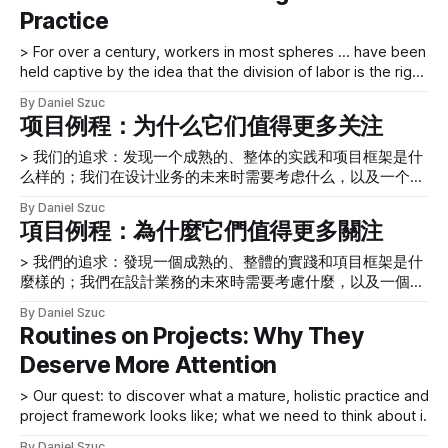
与诸如装配线和白炽灯泡​​等改变游戏规则的创新大致相同。
Practice
規模生產小部件。我們可以將科學管理、工業工程以及對高效
一个多世纪以来，大多数领域的工人——从制造业到服务柜台
資本回報的畢生追求的源頭追溯到泰勒。人們經常將這些工作
> For over a century, workers in most spheres … have been
的前线​​，再到后台——一直被认为分工 是正确方法的想法所
方式稱為泰勒主義。 直到今天，許多人並不質疑泰勒主義，
held captive by the idea that the division of labor is the right
束缚。大多数商界领袖默认泰勒主义对劳动力产生了巨大影
主要是因為它是許多商業、工程和營銷文本的基礎。所有這些
approach. Frederick Winslow Taylor was a Quaker, so was
响。有没有人曾经问你来批判这种想法或提出替代？ 那些信
職業都建立在同一個基礎之上——這與哈佛商學院一樣古老，
By Daniel Szuc
repulsed by waste. With only a stopwatch and a clipboard,
奉“任何人都可以有想法，但只有摇滚明星才能实施”这句格言
與諸如裝配線和白熾燈泡​​等改變遊戲規則的創新大致相同。
项目例程：为什么它们值得更多关注
he set about inventing a productivity revolution.
的人可能会停下来反思一下115 年来泰勒主义影响了每个人的
一個多世紀以來，大多數領域的工人——從製造業到服務櫃檯
工作生活。 筒仓 > 泰勒主
> 我们的追求：发现一个成熟的、整体的实践和项目框架是什
的前線​​，再到後台——一直被認為分工 是正確方法的想法所
么样的；我们在设计业务的未来时需要考虑什么，以及一个成
束縛。大多數商界領袖默認泰勒主義對勞動力產生了巨大影
功的项目团队的本质。 在上一篇文章中
響。有沒有人曾經問你來批判這種想法或提出替代？ 那些信
By Daniel Szuc
[https://www.uxmatters.com/mt/archives/2014/11/designing-
奉“任何人都可以有想法，但只有搖滾明星才能實施”這句格言
項目例程：為什麼它們值得更多關注
projects-for-success-a-more-humane-ux-practice.php] ，
的人可能會停下來反思一下 115 年來泰勒主義影響了每個人的
我们探讨了构成成熟UX 实践的元素以及它们如何应用于项目团
工作生活。 筒倉 > 泰
> 我們的追求：發現一個成熟的、整體的實踐和項目框架是什
队。我们还研究了一些可以鼓励更好的项目行为、指导团队和
麼樣的；我們在設計業務的未來時需要考慮什麼，以及一個成
为人们设计积极体验的方法。在概述鼓励设计 人性化用户 体验
功的項目團隊的本質。 在上一篇文章中
By Daniel Szuc
实践的元素时，我们考虑了当前和未来的状态、学习学院、价
[https://www.uxmatters.com/mt/archives/2014/11/designing-
Routines on Projects: Why They
值观和信仰、项目团队使用的语言、工具包；软技能，或值得
projects-for-success-a-more-humane-ux-practice.php] ，
持续练习的人的素质；设计和验证解决方案的空间，从 故事中
Deserve More Attention
我們探討了構成成熟UX 實踐的元素以及它們如何應用於項目團
[https://www.uxmatters.com/mt/archives/2014/05/
隊。我們還研究了一些可以鼓勵更好的項目行為、指導團隊和
> Our quest: to discover what a mature, holistic practice and
為人們設計積極體驗的方法。在概述鼓勵設計 人性化用戶 體驗
project framework looks like; what we need to think about in
實踐的元素時，我們考慮了當前和未來的狀態、學習學院、價
designing the future of business, and the nature of a
值觀和信仰、項目團隊使用的語言、工具包；軟技能，或值得
By Daniel Szuc