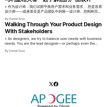
的演講？ 本文提供了一些基本技巧，可幫助您更好地準備與
奏，其中每個演奏者都使用同一首樂曲進行演奏，知道自己的
利益相關者一起完成您的產品設計。 以用戶為中心 以用戶為
角色，並且可以演奏樂器，但知道什麼時候聽音樂總監的話。
> 作为设计师，我们试图平衡用户需求和业务需求。 您是首席
中心的設計需要 * 了解您的用戶——通常是通過與他們交談並
情
设计师——或者甚至是产品团队中的唯一设计师。您刚刚完成
創建角色 * 以用戶為中心進行設計——通過關注用戶的目標和
了产品设计，是时候与项目利益相关者（包括管理人员、开发
By Daniel Szuc
開發任務場景 * 評估您的設計——通過對真實用戶進行可用性
人员和用户）一起了解您的设计方法。你需要做什么来准备你
Walking Through Your Product Design
測試，看看他們是否了解在使用您設計的產品時要做什麼 作
的演讲？ 本文提供了一些基本技巧，可帮助您更好地准备与
為設計師，我們試圖平衡用戶需求和業務需求。創建代表我們
With Stakeholders
利益相关者一起完成您的产品设计。 以用户为中心 以用户为
用戶的角色是我們關注用戶並了解我們的設計決策對業務的影
中心的设计需要 * 了解您的用户——通常是通过与他们交谈并
> As designers, we try to balance user needs with business
響的一種方式。 創建角色的好處包括： * 記錄有關您為其開
创建角色 * 以用户为中心进行设计——通过关注用户的目标和
needs. You are the lead designer—or perhaps even the
發產品的人員的共享知識 * 根據用戶需求和願望通知設計 * 減
开发任务场景 * 评估您的设计——通过对真实用户进行可用性
sole designer on a product team. You have just completed
少產品團隊內部的爭論，因為角色的需求和目標直接設計，而
测试，看看他们是否了解在使用您设计的产品时要做什么 作
By Daniel Szuc
your product design, and it’s time to walk through your
不是設計團隊成員的意見 * 讓產品團隊專注於目標角色 了解
为设计师，我们试图平衡用户需求和业务需求。创建代表我们
design approach with the project stakeholders, including
利益相關者的需求和目標 > 您需要了解每個利益相關者都有不
用户的角色是我们关注用户并了解我们的设计决策对业务的影
management,
同的需求和目標。
响的一种方式。 创建角色的好处包括： * 记录有关您为其开
发产品的人员的共享知识 * 根据用户需求和愿望通知设计 * 减
少产品团队内部的争论，因为角色的需求和目标直接设计，而
不是设计团队成员的意见 * 让产品团队专注于目标角色 了解
利益相关者的需求和目标 > 您需要了解每个利益相关者都有不
同的需求和目标。
Powered by
Ghost