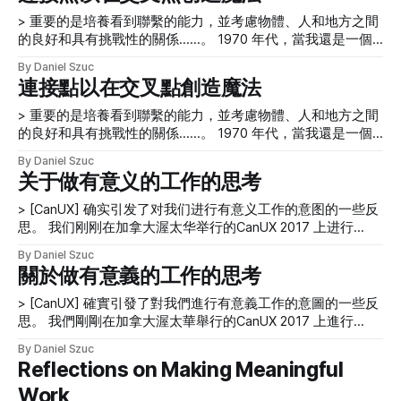
and all
> 重要的是培養看到聯繫的能力，並考慮物體、人和地方之間
的良好和具有挑戰性的關係……。 1970 年代，當我還是一個
在墨爾本長大的小男孩時，我經常抬頭仰望浩瀚的太空和夜空
By Daniel Szuc
中的所有星星。我反思了我們在宇宙中的位置，並考慮了我們
連接點以在交叉點創造魔法
與超出我們視野的所有可能的行星和生命形式的聯繫。我們只
能想知道，不能完全理解的可能性。 隨著時間的推移，在我
> 重要的是培養看到聯繫的能力，並考慮物體、人和地方之間
的生活和工作中，看到事物之間聯繫的做法一直存在。重要的
的良好和具有挑戰性的關係……。 1970 年代，當我還是一個
是培養觀察聯繫的能力，並考慮物體、人和地點之間的良好和
在墨爾本長大的小男孩時，我經常抬頭仰望浩瀚的太空和夜空
By Daniel Szuc
具有挑戰性的關係——以及發生在它們之間的交叉點的相互作
中的所有星星。我反思了我們在宇宙中的位置，並考慮了我們
关于做有意义的工作的思考
用。 “記住要仰望星空，而不是低頭看腳。試著理解你所看到
與超出我們視野的所有可能的行星和生命形式的聯繫。我們只
的以及宇宙存在的原因。保持好奇心。不管生活看起來多麼艱
能想知道，不能完全理解的可能性。 隨著時間的推移，在我
> [CanUX] 确实引发了对我们进行有意义工作的意图的一些反
難，總有一些事情是你可以做的，並且可以取得成功。重要的
的生活和工作中，看到事物之間聯繫的做法一直存在。重要的
思。 我们刚刚在加拿大渥太华举行的CanUX 2017 上进行
是你不要放棄。”——斯蒂芬霍金 學習、教學、製作、實踐、
是培養觀察聯繫的能力，並考慮物體、人和地點之間的良好和
[http://canux.io/daniel-szuc/]了展示。像所有优秀的会议一
反思和採取行動的替代空間 中學引入了戲劇作為一門學科。
By Daniel Szuc
具有挑戰性的關係——以及發生在它們之間的交叉點的相互作
样，Can UX 为社区、对话、学习以及与本地和全球从业者的
關於做有意義的工作的思考
這是我第一次能夠體驗另一種學習環境——超越傳統的教室設
用。 “記住要仰望星空，而不是低頭看腳。試著理解你所看到
联系创造了一个场所。会议提醒我们为什么要做我们正在做的
置，在傳統的教室設置中，有一排排並排的木桌，每張桌子上
的以及宇宙存在的原因。保持好奇心。不管生活看起來多麼艱
事情，并有机会研究可能与我们在自己的项目工作中使用的实
> [CanUX] 確實引發了對我們進行有意義工作的意圖的一些反
有兩個學生。 戲劇課是不同的。我們在一個沒有與其他教室
難，總有一些事情是你可以做的，並且可以取得成功。重要的
践相关的实践模式。这次经历无疑促使我们反思了我们做有意
思。 我們剛剛在加拿大渥太華舉行的CanUX 2017 上進行
相連的房間裡的一個開放空間見面，讓我們可以自由地走動、
是你不要放棄。”——斯蒂芬霍金 學習、教學、製作、實踐、
义的工作的意图。当询问我们如何才能做出有意义的工作时，
[http://canux.io/daniel-szuc/]了展示。像所有優秀的會議一
發聲並嘗
反思和採取行動的替代空間 中學引入了戲劇作為一門學科。
By Daniel Szuc
我们应该考虑以下核心要素： * 性格——我们必须意识到个人
樣，Can UX 為社區、對話、學習以及與本地和全球從業者的
Reflections on Making Meaningful
這是我第一次能夠體驗另一種學習環境——超越傳統的教室設
和团队对身份、价值观、信念、意图和影响的影响。 * 观点
聯繫創造了一個場所。會議提醒我們為什麼要做我們正在做的
置，在傳統的教室設置中，有一排排並排的木桌，每張桌子上
——我们的性格构成了我们的基本观点。 * 障碍——认识到阻
Work
事情，並有機會研究可能與我們在自己的項目工作中使用的實