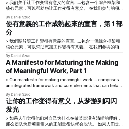
問題。我們在日常項目工作中始終牢記這些做法。他們幫助我
> 我们关于让工作变得有意义的宣言……包含一个综合框架和
們和與我們一起工作的人選擇更健康的工作方式，並通過明確
核心元素，可以帮助您让工作变得有意义。 在我们参与的项
我們項目的意圖來實現輝煌。 > 世界需要偉大的思想家和偉大
目中，很容易陷入会议可交付成果——以及我们交付它们所需
的夢想家—
By Daniel Szuc
的速度——以及由人们的自我驱动的持续内部会议。有了所有
使有意義的工作成熟起來的宣言，第 1 部
这些，有时很容易忘记我们为之设计的人以及我们在项目中工
分
作的意义（如果有的话）。 本文描述了我们让工作变得有意
义的宣言，其中包含一个集成框架和核心元素，可以帮助您让
> 我們關於讓工作變得有意義的宣言……包含一個綜合框架和
工作变得有意义。我们将概述在您的项目工作中，您应该考虑
核心元素，可以幫助您讓工作變得有意義。 在我們參與的項
如何从卡住（我们称之为 梦游）转变为流动或闪耀。我们将
目中，很容易陷入會議可交付成果——以及我們交付它們所需
描述您需要做什么来分阶段您的项目工作，并为相关人员提供
By Daniel Szuc
的速度——以及由人們的自我驅動的持續內部會議。有了所有
更好的有意义和成功的机会。 问题陈述 > 梦游 闪耀 让项目团
A Manifesto for Maturing the Making
這些，有時很容易忘記我們為之設計的人以及我們在項目中工
队和 企业中的每个人都了解他们在创建易于理解的叙述方面
of Meaningful Work, Part 1
作的意義（如果有的話）。 本文描述了我們讓工作變得有意
发挥着重要作用，如果企业要兑现为他们工作系统中的每个人
義的宣言，其中包含一個集成框架和核心元素，可以幫助您讓
（包括领导、员工）提供有意义的工作的承诺，这一点很重
> Our manifesto for making meaningful work … comprises
工作變得有意義。我們將概述在您的項目工作中，您應該考慮
要、合作伙伴、供应商和客户。那么如何实现以下目标呢？ *
an integrated framework and core elements that can help
如何從卡住（我們稱之為 夢遊）轉變為流動或閃耀。我們將
创建一种项目团队文化，在这种文化中，您为其设计的人出现
you make your work meaningful. On the projects we’ve
描述您需要做什麼來分階段您的項目工作，並為相關人員提供
在您的日常项目讨论中，并且您在您制作的工件中忠实地代表
By Daniel Szuc
worked on, it’s easy to get caught up in meeting
更好的有意義和成功的機會。 問題陳述 > 夢遊 閃耀 讓項目團
让你的工作变得有意义，从梦游到闪闪
他们。 * 在一个开明的未来社会中，建立有助于人们、工作、
deliverables—and the speed at which we need to deliver
隊和 企業中的每個人都了解他們在創建易於理解的敘述方面
项
发光
them—and
發揮著重要作用，如果企業要兌現為他們工作系統中的每個人
（包括領導、員工）提供有意義的工作的承諾，這一點很重
> 如果人们觉得他们对自己为什么在做某事没有清晰的理解，
要、合作夥伴、供應商和客戶。那麼如何實現以下目標呢？ *
那么团队为新项目带来的正能量很快就会脱轨。 如果人们觉
創建一種項目團隊文化，在這種文化中，您為其設計的人出現