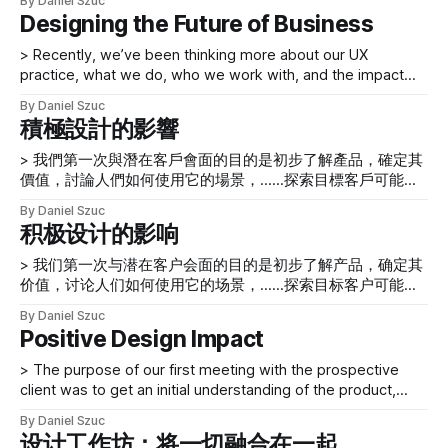
By Daniel Szuc
[http://www.kryshiggins.com/global-design-research-
做什麼、與誰合作以及我們希望對作為我們客戶的人和企業產
Designing the Future of Business
sketchnotes-from-uxlx/] ”研讨会时，它继续进行。在UX
生的影響。這種反思始於我們進入 2013 年新年時與我們的朋
Lisbon 2013 上 [http://www.ux-lx.com/]，这让我们有机会讨
友和 STBY 同事 Bas 和 Geke 在成都參觀熊貓的旅行。當我們
> Recently, we’ve been thinking more about our UX
论和了解当今UX 专业人士面临的障碍和机遇。 我们还邀请了
在Next Bank Asia Hong Kong
practice, what we do, who we work with, and the impact
来自不同工作角色和领域背景的人们加入我们在香港的工作
[http://www.nextbankasia.com/]發言並舉辦“全球設計研究
we would like to have on the people and businesses who
室，以更好地了解人们在当今商业中面临的障碍，
By Daniel Szuc
[http://www.kryshiggins.com/global-design-research-
are our clients. Recently, we’ve been thinking more about
積極設計的影響
sketchnotes-from-uxlx/] ”研討會時，它繼續進行。在UX
our UX practice, what we do, who we
Lisbon 2013 上 [http://www.ux-lx.com/
> 我們第一次與潛在客戶會面的目的是初步了解產品，確定其
價值，討論人們如何使用它的場景，……探索目標客戶可能是
誰，並確定產品與其競爭對手。 最近，一位客戶要求我們幫
By Daniel Szuc
助他們的一個正在開發新產品的團隊。這是我們關於那次訂婚
积极设计的影响
的故事。 第一次會議 我們第一次與潛在客戶會面的目的是初
步了解產品，確定其價值，討論人們如何使用它的場景，觀看
> 我们第一次与潜在客户会面的目的是初步了解产品，确定其
概念視頻以更好地了解它是如何工作的，探索目標客戶可能是
价值，讨论人们如何使用它的场景，……探索目标客户可能是
誰是，並確定產品與競爭對手的區別。我們分享了各自的背
谁，并确定产品与其竞争对手。 最近，一位客户要求我们帮
By Daniel Szuc
景，然後藉此機會交流了我們如何進行用戶研究和用戶體驗設
助他们的一个正在开发新产品的团队。这是我们关于那次订婚
Positive Design Impact
計，展示我們之前的一些工作，描述我們對團隊和產品產生的
的故事。 第一次会议 我们第一次与潜在客户会面的目的是初
積極影響，並告訴他們我們認為我們可以提供哪些方面最好的
步了解产品，确定其价值，讨论人们如何使用它的场景，观看
> The purpose of our first meeting with the prospective
設計指導。最初的討論幫助我們初步了解了什麼是最合適的方
概念视频以更好地了解它是如何工作的，探索目标客户可能是
client was to get an initial understanding of the product,
法，以便發現有關產品、團隊和業務的更多信息。 隨著我們
谁是，并确定产品与竞争对手的区别。我们分享了各自的背
determine its value, discuss scenarios for how people
第一次會議的進行，我們開始思考從頭到尾對這個項目產生積
By Daniel Szuc
景，然后借此机会交流了我们如何进行用户研究和用户体验设
might use it, … explore who the target customers might be,
设计工作坊：将一切融合在一起
極的設計影響意味著什麼，以及如何最好地將 UX 設計知識傳
计，展示我们之前的一些工作，描述我们对团队和产品产生的