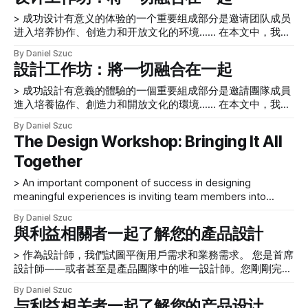
and determine what differentiates the product against its
達給一個以前可能從未接觸過設計思維的新團隊. 在本文中，
积极影响，并告诉他们我们认为我们可以提供哪些方面最好的
competitors. Recently, a client
> 成功设计有意义的体验的一个重要组成部分是邀请团队成员
我們想分享一些關於我們如何看待積極的設計影響作為改進軟
设计指导。最初的讨论帮助我们初步了解了什么是最合适的方
进入培养协作、创造力和开放文化的环境...... 在本文中，我们
件和硬件產品並 影響與我們合作的人的方式的一些想法——
法，以便发现有关产品、团队和业务的更多信息。 随着我们
将概述您计划和促进设计研讨会所需的关键要素，以便为您提
培養對 UX 設
第一次会议的进行，我们开始思考从头到尾对这个项目产生积
By Daniel Szuc
供更好的成功机会。 用户体验设计的重点之一是为客户设计
設計工作坊：將一切融合在一起
极的设计影响意味着什么，以及如何最好地将UX 设计知识传
一致的体验或接触点。除了实现一致性之外，用户体验设计师
达给一个以前可能从未接触过设计思维的新团队.在本文中，
的一个重要动机是为客户创造令人愉快和有意义的体验或接触
> 成功設計有意義的體驗的一個重要組成部分是邀請團隊成員
我们想分享一些关于我们如何看待积极的设计影响作为改进软
点——他们会记住并用热情洋溢的方式告诉别人。实现这一目
進入培養協作、創造力和開放文化的環境...... 在本文中，我們
件和硬件产品并 影响与我们合作的人的方式的一些想法——
标是一项艰巨的工作，不仅需要了解人们的需求，还需要合适
將概述您計劃和促進設計研討會所需的關鍵要素，以便為您提
培养对UX 设计的热
By Daniel Szuc
的人员来制定组织结构和运营现实，以实现其实现。 成功设
供更好的成功機會。 用戶體驗設計的重點之一是為客戶設計
The Design Workshop: Bringing It All
计有意义的体验的一个重要组成部分是邀请团队成员进入培养
一致的體驗或接觸點。除了實現一致性之外，用戶體驗設計師
协作、创造力和开放文化的环境中，在这种环境中，批评是安
Together
的一個重要動機是為客戶創造令人愉快和有意義的體驗或接觸
全的，有良好的能量，团队思维可以帮助您超越自己的产品今
點——他們會記住並用熱情洋溢的方式告訴別人。實現這一目
> An important component of success in designing
天迈向可能性路线图。 作为UX 设计师，我们的部分职责是促
標是一項艱鉅的工作，不僅需要了解人們的需求，還需要合適
meaningful experiences is inviting team members into
进人们成为最好的个人贡献者。更进一步，我们的角色是成为
的人員來製定組織結構和運營現實，以實現其實現。 成功設
environments that foster a culture of collaboration,
能够看到和培育时刻的指挥，因为人们超越了自己的角色，看
計有意義的體驗的一個重要組成部分是邀請團隊成員進入培養
By Daniel Szuc
creativity, and openness…. In this article, we’ll outline the
看他们如何为整个项目添加。打破孤岛！我们将其比作四重
協作、創造力和開放文化的環境中，在這種環境中，批評是安
與利益相關者一起了解您的產品設計
key elements you need to plan and facilitate a design
奏，其中每个演奏者都使用同一首乐曲进行演奏，知道自己的
全的，有良好的能量，團隊思維可以幫助您超越自己的產品今
workshop to give you a better chance of
角色，并且可以演奏乐器，但知道什么时候听音乐总监的话。
> 作為設計師，我們試圖平衡用戶需求和業務需求。 您是首席
天邁向可能性路線圖。 作為 UX 設計師，我們的部分職責是促
情景
設計師——或者甚至是產品團隊中的唯一設計師。您剛剛完成
進人們成為最好的個人貢獻者。更進一步，我們的角色是成為
了產品設計，是時候與項目利益相關者（包括管理人員、開發
能夠看到和培育時刻的指揮，因為人們超越了自己的角色，看
By Daniel Szuc
人員和用戶）一起了解您的設計方法。你需要做什麼來準備你
看他們如何為整個項目添加。打破孤島！我們將其比作四重
与利益相关者一起了解您的产品设计