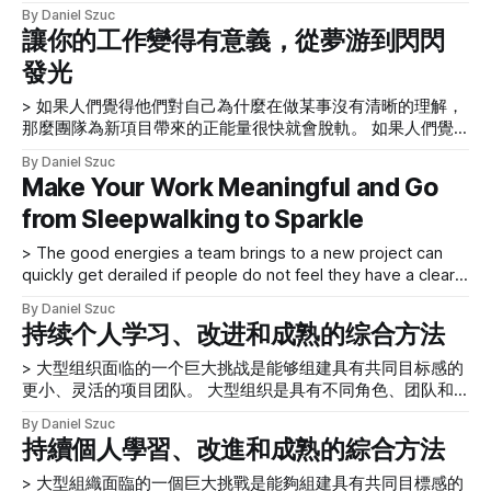
得他们对自己为什么在做某事没有清晰的理解，那么团队为新
在您的日常項目討論中，並且您在您製作的工件中忠實地代表
By Daniel Szuc
项目带来的正能量很快就会脱轨。如果没有客户参与可以让我
讓你的工作變得有意義，從夢游到閃閃
他們。 * 在一個開明的未來社會中，建立有助於人們、工作、
们更好地了解他们的需求——无论是现在还是随着时间的推
項
發光
移，意见战都会升级。团队通常会创建额外的功能来支持他们
自己的自我和意见，而不是根据客户实际需要的证据来证明他
> 如果人們覺得他們對自己為什麼在做某事沒有清晰的理解，
们的理由。 有时，在一个项目中，人们会产生冲突，只会阻
那麼團隊為新項目帶來的正能量很快就會脫軌。 如果人們覺
碍一起制作有意义的事情。换句话说，不必要的和琐碎的争吵
得他們對自己為什麼在做某事沒有清晰的理解，那麼團隊為新
会剥夺工作的乐趣并阻碍工作的产生。但为什么人们会制造这
By Daniel Szuc
項目帶來的正能量很快就會脫軌。如果沒有客戶參與可以讓我
样的冲突呢？ 也许以下因素中的一个、一些或全部困扰了您
Make Your Work Meaningful and Go
們更好地了解他們的需求——無論是現在還是隨著時間的推
的一个项目： * 团队没有收集或清楚地理解需求。 * 团队没有
from Sleepwalking to Sparkle
移，意見戰都會升級。團隊通常會創建額外的功能來支持他們
正确定义产品的核心。 * 客户和项目目标之间的距离太大。 *
自己的自我和意見，而不是根據客戶實際需要的證據來證明他
该组织已经花费了太多的钱来让项目失败。 * 团队根本不知道
> The good energies a team brings to a new project can
們的理由。 有時，在一個項目中，人們會產生衝突，只會阻
如何相处。 所有这些因素都会造成一种恐惧和不确定的环
quickly get derailed if people do not feel they have a clear
礙一起製作有意義的事情。換句話說，不必要的和瑣碎的爭吵
境，阻碍人们共同努力创造出色的产品和服务。 我们都应该
understanding of why they’re working on something. The
會剝奪工作的樂趣並阻礙工作的產生。但為什麼人們會製造這
考虑项目的哪些要素，以帮助人们团结起来共同创造有意义的
By Daniel Szuc
good energies a team brings to a new project can quickly
樣的衝突呢？ 也許以下因素中的一個、一些或全部困擾了您
持续个人学习、改进和成熟的综合方法
事情？ 定义你所做的核心 对团队中的每个人
get derailed if people do not
的一個項目： * 團隊沒有收集或清楚地理解需求。 * 團隊沒有
> 大型组织面临的一个巨大挑战是能够组建具有共同目标感的
正確定義產品的核心。 * 客戶和項目目標之間的距離太大。 *
更小、灵活的项目团队。 大型组织是具有不同角色、团队和
該組織已經花費了太多的錢來讓項目失敗。 * 團隊根本不知道
部门组合的复杂有机体，并且通常具有政治性质。人们有个人
如何相處。 所有這些因素都會造成一種恐懼和不確定的環
By Daniel Szuc
需求，处理一系列工作和职能，并具有不同的背景和教育。组
境，阻礙人們共同努力創造出色的產品和服務。 我們都應該
持續個人學習、改進和成熟的綜合方法
织采用各种方法、技能、方法论、措施和奖励结构来实现其目
考慮項目的哪些要素，以幫助人們團結起來共同創造有意義的
标。 大型组织面临的一个巨大挑战是能够组建具有共同目标
事情？ 定義你所做的核心 對團隊中的每個人
> 大型組織面臨的一個巨大挑戰是能夠組建具有共同目標感的