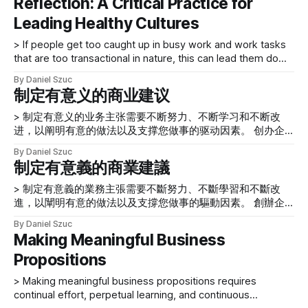
Reflection: A Critical Practice for
應該代表工作的地點和文化。 受訪者也應該把他或她的真實
得明確性。 在這篇文章中，我們將把反思作為一項重要的工
力的模式，因为它可以给人一种印象，即他们对正在进行的工
性格帶到對話中。 可能會出現這樣的問題：兩人在該訪談中
作實踐來研究，並概述你如何通過在學習和決策中應用深度反
Leading Healthy Cultures
作很重要。然而，如果人们过于沉迷于繁忙的工作和事务性太
所代表的角色是否真實，以及他們所描繪的內容與真實的內容
思的策略來改善反思的實踐--無論是對你自己還是對你的組織
强的工作任务，这会导致他们走上一条道路，进入一个根本没
之間可能存在哪些差距。 請透過這些問題來考慮你所經歷的
> If people get too caught up in busy work and work tasks
而言。我們還將考慮反思的空間、分析的單位和鏡頭，然後研
有时间思考的空间。这是一个非常严重的问题，它影响到人们
採訪：
that are too transactional in nature, this can lead them down
究反思在決策中的作用。最後，我們將討論建立MMW（Make
如何通知和处理他们的工作，以及他们如何在每天的决策中获
a path and into a space in which they simply do not have
Meaningful Work）工作室作為一個可持續的反思空間對組織
得明确性。 在这篇文章中，我们将把反思作为一项重要的工
By Daniel Szuc
time to reflect. A common observation within organizations
的好處，以及這對健康工作文化的貢獻。 實踐中的反思 > 你
作实践来研究，并概述你如何通过在学习和决策中应用深度反
制定有意义的商业建议
of various sizes is that
可以定期進行反思......，為你的學習提供信息，改善決策。 人
思的策略来改善反思的实践--无论是对你自己还是对你的组织
們有時會錯誤地認為，反思需要很長的時間。
> 制定有意义的业务主张需要不断努力、不断学习和不断改
而言。我们还将考虑反思的空间、分析的单位和镜头，然后研
进，以阐明有意的做法以及支撑您做事的驱动因素。 创办企
究反思在决策中的作用。最后，我们将讨论建立MMW（Make
业、经营企业和维持企业的成功意味着我们已经考虑过如何制
Meaningful Work）工作室作为一个可持续的反思空间对组织
By Daniel Szuc
定有意义的业务主张。制定有意义的业务主张需要不断努力、
的好处，以及这对健康工作文化的贡献。 实践中的反思 > 你
制定有意義的商業建議
不断学习和不断改进，以阐明有意的做法以及支撑您做事的驱
可以定期进行反思......，为你的学习提供信息，改善决策。 人
动因素。实现这一目标所必需的实践并非易事。事实上，它们
们有时会错误地认为，反思需要很长的时间。
> 制定有意義的業務主張需要不斷努力、不斷學習和不斷改
包括许多可以提供但并不总是承诺在业务中取得成功的机会的
進，以闡明有意的做法以及支撐您做事的驅動因素。 創辦企
因素。 在本文中，我们将描述制定有意义的业务建议的五个
業、經營企業和維持企業的成功意味著我們已經考慮過如何制
By Daniel Szuc
阶段。我们在20 多年经营咨询业务的过程中学习并继续学习
定有意義的業務主張。制定有意義的業務主張需要不斷努力、
Making Meaningful Business
它们，该业务探索产品和平台并考虑它们对专业发展的影响。
不斷學習和不斷改進，以闡明有意的做法以及支撐您做事的驅
能力差距 > 了解……能力差距并学习如何通过实施精心策划、
Propositions
動因素。實現這一目標所必需的實踐並非易事。事實上，它們
清晰明确且结构合理的学习计划来填补这些差距，这对于专业
包括許多可以提供但並不總是承諾在業務中取得成功的機會的
> Making meaningful business propositions requires
成熟和获得商业成功的机会至关重要。 当我们在20 多年前开
因素。 在本文中，我們將描述制定有意義的業務建議的五個
continual effort, perpetual learning, and continuous
始我们的业务时，我们很幸运地将我们的知识建立在一个强大
階段。我們在 20 多年經營諮詢業務的過程中學習並繼續學習